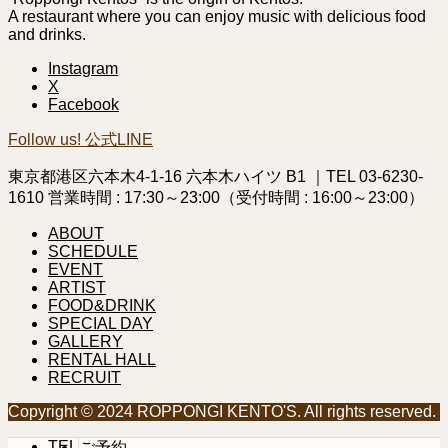
A restaurant where you can enjoy music with delicious food
and drinks.
Instagram
X
Facebook
Follow us! 公式LINE
東京都港区六本木4-1-16 六本木ハイツ B1 ｜TEL 03-6230-
1610 営業時間 : 17:30～23:00（受付時間 : 16:00～23:00）
ABOUT
SCHEDULE
EVENT
ARTIST
FOOD&DRINK
SPECIAL DAY
GALLERY
RENTAL HALL
RECRUIT
Copyright © 2024 ROPPONGI KENTO'S. All rights reserved.
TEL
ご予約