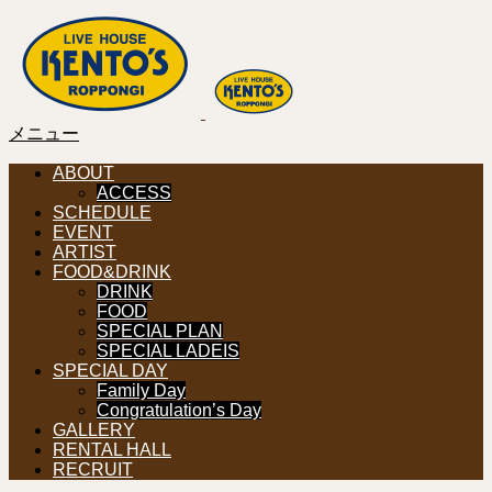
メニュー
ABOUT
ACCESS
SCHEDULE
EVENT
ARTIST
FOOD&DRINK
DRINK
FOOD
SPECIAL PLAN
SPECIAL LADEIS
SPECIAL DAY
Family Day
Congratulation’s Day
GALLERY
RENTAL HALL
RECRUIT