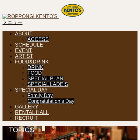
メニュー
ABOUT
ACCESS
SCHEDULE
EVENT
ARTIST
FOOD&DRINK
DRINK
FOOD
SPECIAL PLAN
SPECIAL LADEIS
SPECIAL DAY
Family Day
Congratulation’s Day
GALLERY
RENTAL HALL
RECRUIT
TOPICS
最新情報