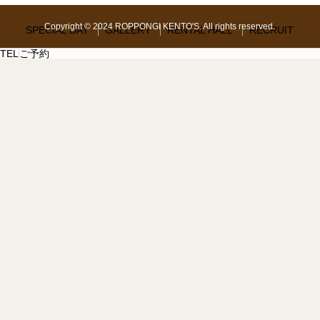
Copyright © 2024 ROPPONGI KENTO'S. All rights reserved.
SPECIAL DAY
GALLERY
RENTAL HALL
RECRUIT
TEL
ご予約