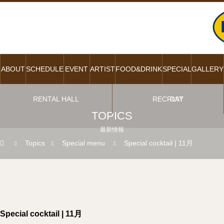
ABOUT
SCHEDULE
EVENT
ARTIST
FOOD&DRINK
SPECIAL
GALLERY
RENTAL HALL
RECRUIT
DAY
TOPICS
最新情報
Topics
Special menu
Special cocktail | 11月
Special cocktail | 11月