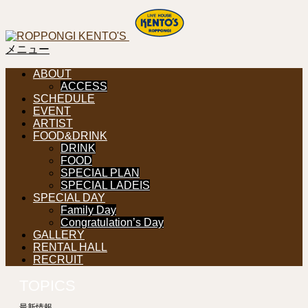
メニュー
ABOUT
ACCESS
SCHEDULE
EVENT
ARTIST
FOOD&DRINK
DRINK
FOOD
SPECIAL PLAN
SPECIAL LADEIS
SPECIAL DAY
Family Day
Congratulation’s Day
GALLERY
RENTAL HALL
RECRUIT
TOPICS
最新情報